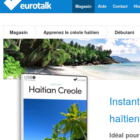
Magasin
Aide
Contact
His
Magasin
Apprenez le créole haïtien
Débutant
Instan
haïtien
Idéal pour