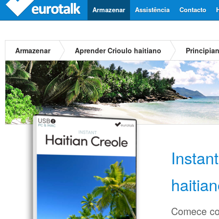
Armazenar
Assistência
Contacto
Armazenar
Aprender Crioulo haitiano
Principia
Instan
haitia
Comece co