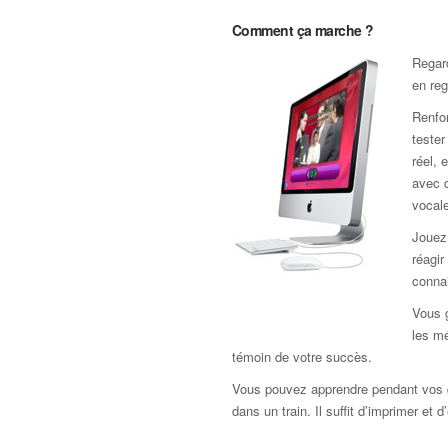
Comment ça marche ?
Regar
en reg
Renfor
teste
réel, 
avec c
vocale
Jouez 
réagir
connai
Vous 
les mé
témoin de votre succès.
Vous pouvez apprendre pendant vos 
dans un train. Il suffit d’imprimer et