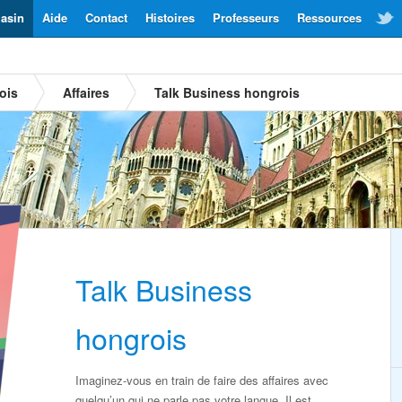
asin
Aide
Contact
Histoires
Professeurs
Ressources
ois
Affaires
Talk Business hongrois
Talk Business
hongrois
Imaginez-vous en train de faire des affaires avec
quelqu’un qui ne parle pas votre langue. Il est