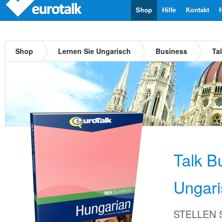
Shop
Hilfe
Kontakt
Shop
Lernen Sie Ungarisch
Business
Ta
Talk B
Ungari
STELLEN Si