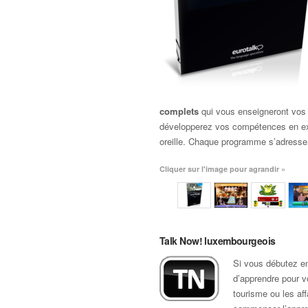
complets
qui vous enseigneront vos
développerez vos compétences en exp
oreille. Chaque programme s’adresse
Cliquer sur l'image pour agrandir »
Talk Now! luxembourgeois
Si vous débutez e
d’apprendre pour vo
tourisme ou les af