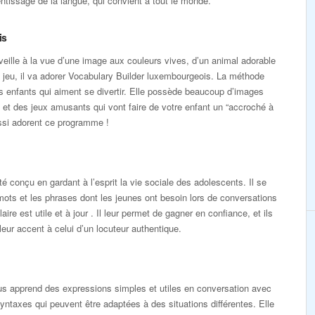
tissage de la langue, qui convient à tout le monde.
is
éveille à la vue d’une image aux couleurs vives, d’un animal adorable
 jeu, il va adorer Vocabulary Builder luxembourgeois. La méthode
s enfants qui aiment se divertir. Elle possède beaucoup d’images
 et des jeux amusants qui vont faire de votre enfant un “accroché à
ussi adorent ce programme !
é conçu en gardant à l’esprit la vie sociale des adolescents. Il se
mots et les phrases dont les jeunes ont besoin lors de conversations
aire est utile et à jour . Il leur permet de gagner en confiance, et ils
eur accent à celui d’un locuteur authentique.
 apprend des expressions simples et utiles en conversation avec
yntaxes qui peuvent être adaptées à des situations différentes. Elle