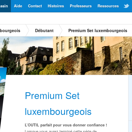
asin
Aide
Contact
Histoires
Professeurs
Ressources
mbourgeois
Débutant
Premium Set luxembourgeois
Premium Set
luxembourgeois
L’OUTIL parfait pour vous donner confiance !
Lorsque vous aurez terminé cette série de