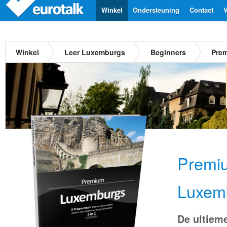
Winkel
Ondersteuning
Contact
V
Winkel
Leer Luxemburgs
Beginners
Pre
Premi
Luxem
De ultiem