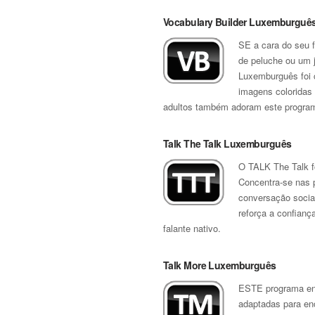
Vocabulary Builder Luxemburguê
SE a cara do seu f
de peluche ou um j
Luxemburguês foi c
imagens coloridas 
adultos também adoram este progra
Talk The Talk Luxemburguês
O TALK The Talk f
Concentra-se nas 
conversação social
reforça a confianç
falante nativo.
Talk More Luxemburguês
ESTE programa ens
adaptadas para en