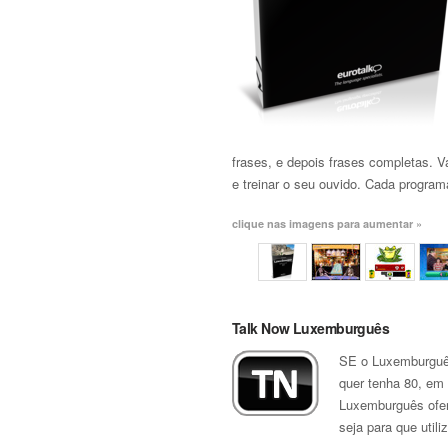
frases, e depois frases completas. V
e treinar o seu ouvido. Cada progra
clique nas imagens para aumentar »
Talk Now Luxemburguês
SE o Luxemburguês 
quer tenha 80, em 
Luxemburguês ofer
seja para que utiliz