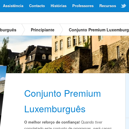
Assistência
Contacto
Histórias
Professores
Recursos
mburguês
Principiante
Conjunto Premium Luxembur
Conjunto Premium
Luxemburguês
O melhor reforço de confiança!
Quando tiver
completado este conjunto de programas, será capaz