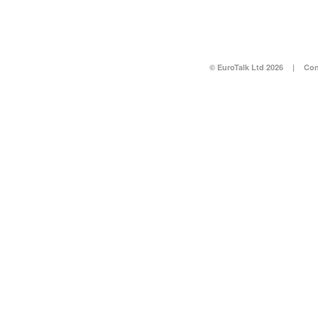
© EuroTalk Ltd 2026
|
Con