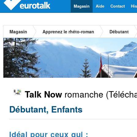
Magasin
Aide
Contact
His
Magasin
Apprenez le rhéto-roman
Débutant
romanche
(Télécha
Talk Now
Débutant, Enfants
Idéal pour ceux qui :