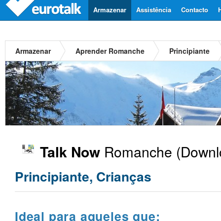
Armazenar
Assistência
Contacto
Armazenar
Aprender Romanche
Principiante
Romanche
(Downlo
Talk Now
Principiante, Crianças
Ideal para aqueles que: