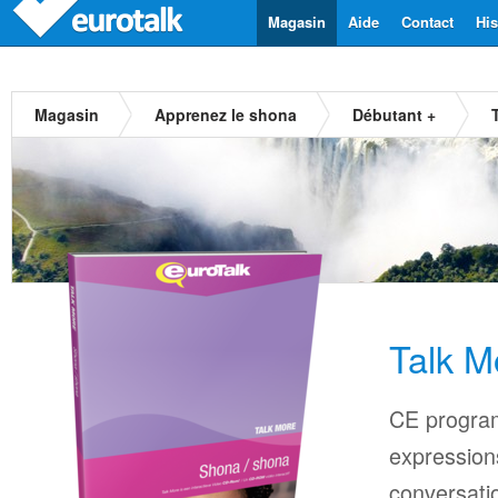
Magasin
Aide
Contact
His
Magasin
Apprenez le shona
Débutant +
Talk M
CE progra
expressions
conversati