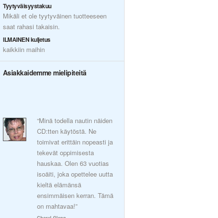
Tyytyväisyystakuu
Mikäli et ole tyytyväinen tuotteeseen
saat rahasi takaisin.
ILMAINEN kuljetus
kaikkiin maihin
Asiakkaidemme mielipiteitä
“Minä todella nautin näiden
CD:tten käytöstä. Ne
toimivat erittäin nopeasti ja
tekevät oppimisesta
hauskaa. Olen 63 vuotias
isoäiti, joka opettelee uutta
kieltä elämänsä
ensimmäisen kerran. Tämä
on mahtavaa!”
Cheryl Glenn