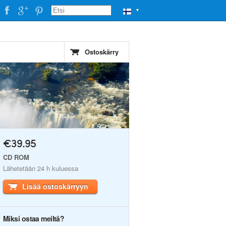
▼
Ostoskärry
€39.95
CD ROM
Lähetetään 24 h kuluessa
Lisää ostoskärryyn
Miksi ostaa meiltä?