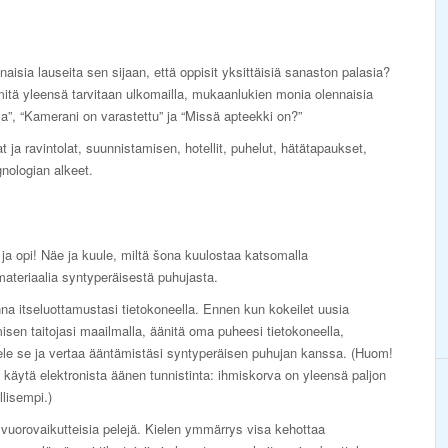
sia lauseita sen sijaan, että oppisit yksittäisiä sanaston palasia?
mitä yleensä tarvitaan ulkomailla, mukaanlukien monia olennaisia
lla”, “Kamerani on varastettu” ja “Missä apteekki on?”
 ja ravintolat, suunnistamisen, hotellit, puhelut, hätätapaukset,
gnologian alkeet.
ja opi! Näe ja kuule, miltä šona kuulostaa katsomalla
ateriaalia syntyperäisestä puhujasta.
a itseluottamustasi tietokoneella. Ennen kun kokeilet uusia
sen taitojasi maailmalla, äänitä oma puheesi tietokoneella,
ele se ja vertaa ääntämistäsi syntyperäisen puhujan kanssa. (Huom!
äytä elektronista äänen tunnistinta: ihmiskorva on yleensä paljon
lisempi.)
vuorovaikutteisia pelejä. Kielen ymmärrys visa kehottaa