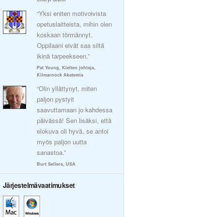
“Yksi eniten motivoivista
opetuslaitteista, mihin olen
koskaan törmännyt.
Oppilaani eivät saa siitä
ikinä tarpeekseen.”
Pat Young, Kielten johtaja,
Kilmarnock Akatemia
“Olin yllättynyt, miten
paljon pystyit
saavuttamaan jo kahdessa
päivässä! Sen lisäksi, että
elokuva oli hyvä, se antoi
myös paljon uutta
sanastoa.”
Burt Sellers, USA
Järjestelmävaatimukset