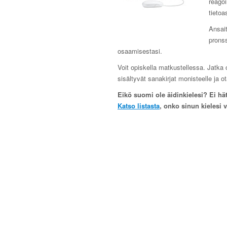
reagoi
tietoa
Ansait
pronss
osaamisestasi.
Voit opiskella matkustellessa. Jatka 
sisältyvät sanakirjat monisteelle ja 
Eikö suomi ole äidinkielesi? Ei hät
Katso listasta
, onko sinun kielesi