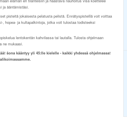
maan elämän eri tilanteisiin ja haastava nauhoitus visa koettelee
si ja ääntämistäsi.
set pisteitä jokaisesta pelatusta pelistä. Ennätyspisteillä voit voittaa
i-, hopea- ja kultapalkintoja, jotka voit tulostaa todisteeksi
opiskelua lentokentän kahvilassa tai lautalla. Tulosta ohjelmaan
ota ne mukaasi.
ää! šona kääntyy yli 45:lle kielelle - kaikki yhdessä ohjelmassa!
 valikoimassamme.