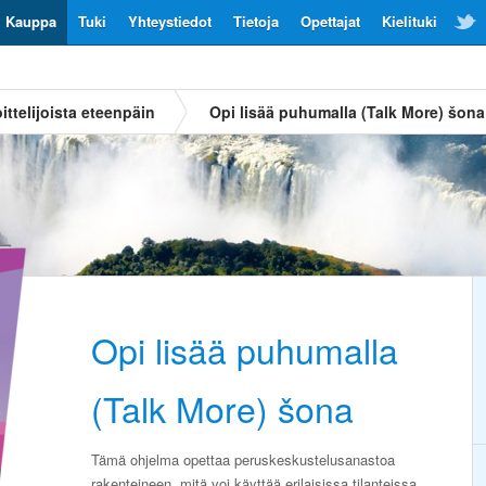
Kauppa
Tuki
Yhteystiedot
Tietoja
Opettajat
Kielituki
ittelijoista eteenpäin
Opi lisää puhumalla (Talk More) šona
Opi lisää puhumalla
(Talk More) šona
Tämä ohjelma opettaa peruskeskustelusanastoa
rakenteineen, mitä voi käyttää erilaisissa tilanteissa.