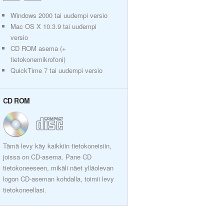
Windows 2000 tai uudempi versio
Mac OS X 10.3.9 tai uudempi
versio
CD ROM asema (+
tietokonemikrofoni)
QuickTime 7 tai uudempi versio
CD ROM
Tämä levy käy kaikkiin tietokoneisiin,
joissa on CD-asema. Pane CD
tietokoneeseen, mikäli näet ylläolevan
logon CD-aseman kohdalla, toimii levy
tietokoneellasi.