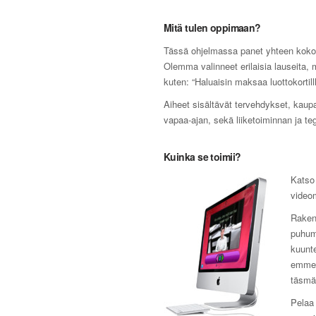
Mitä tulen oppimaan?
Tässä ohjelmassa panet yhteen kokonai
Olemma valinneet erilaisia lauseita, 
kuten: “Haluaisin maksaa luottokortil
Aiheet sisältävät tervehdykset, kaupat
vapaa-ajan, sekä liiketoiminnan ja te
Kuinka se toimii?
Katso 
videom
Rakenn
puhumi
kuunt
emme k
täsmäl
Pelaa 