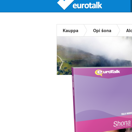
Kauppa
Opi šona
Alo