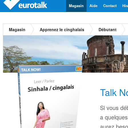
Magasin
Aide
Contact
His
Magasin
Apprenez le cinghalais
Débutant
Talk N
Si vous déb
a quelques
aurez beso