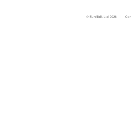
© EuroTalk Ltd 2026
|
Con