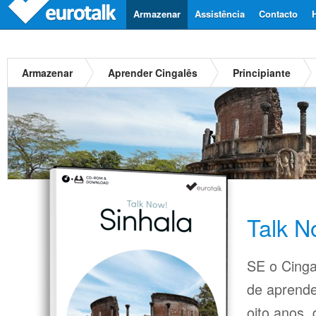
Armazenar
Assistência
Contacto
Armazenar
Aprender Cingalês
Principiante
Talk N
SE o Cinga
de aprende
oito anos,