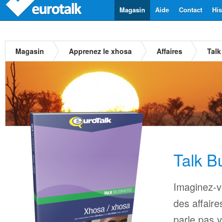
Magasin
Aide
Contact
His
Magasin
Apprenez le xhosa
Affaires
Talk
Talk B
Imaginez-vo
des affaire
parle pas v