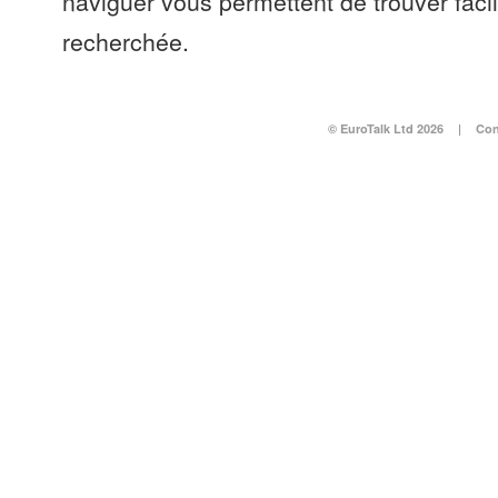
naviguer vous permettent de trouver faci
recherchée.
© EuroTalk Ltd 2026
|
Con