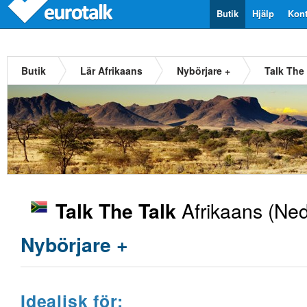
Butik
Hjälp
Kont
Butik
Lär Afrikaans
Nybörjare +
Talk The
Afrikaans
(Ned
Talk The Talk
Nybörjare +
Idealisk för: