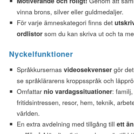
Motiverande och roligt!
Genom att saml
vinna brons, silver eller guldmedaljer.
För varje ämneskategori finns det
utskri
ordlistor
som du kan skriva ut och ta me
Nyckelfunktioner
Språkkursernas
videosekvenser
gör det 
se språklärarens kroppsspråk och läpprör
Omfattar
nio vardagssituationer
: familj
fritidsintressen, resor, hem, teknik, arbete
världen.
En extra avdelning med tillgång till
ett ä