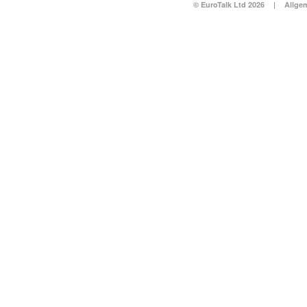
© EuroTalk Ltd 2026
|
Allge