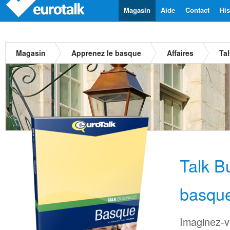
Magasin
Aide
Contact
His
Magasin
Apprenez le basque
Affaires
Ta
Talk B
basqu
Imaginez-v