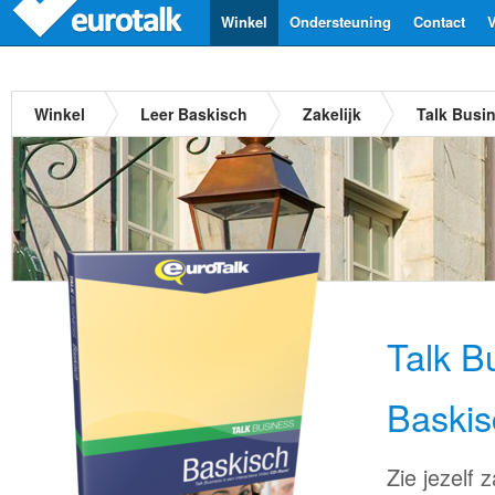
Winkel
Ondersteuning
Contact
V
Winkel
Leer Baskisch
Zakelijk
Talk Busi
Talk B
Baskis
Zie jezelf