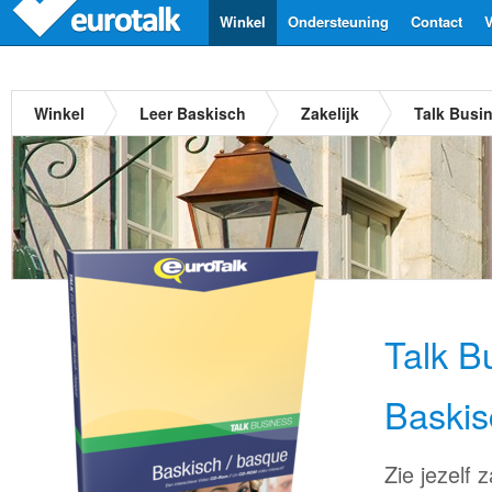
Winkel
Ondersteuning
Contact
V
Winkel
Leer Baskisch
Zakelijk
Talk Busi
Talk B
Baskis
Zie jezelf