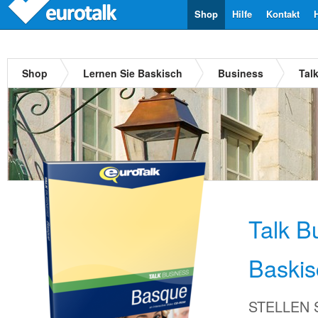
Shop
Hilfe
Kontakt
Shop
Lernen Sie Baskisch
Business
Tal
Talk B
Baskis
STELLEN Si