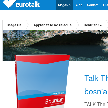
Magasin
Aide
Contact
His
Magasin
Apprenez le bosniaque
Débutant +
Talk T
bosnia
TALK The T