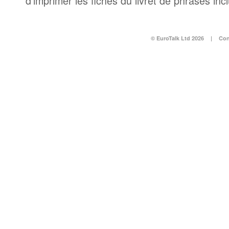
d’imprimer les fiches du livret de phrases in
© EuroTalk Ltd 2026
|
Con