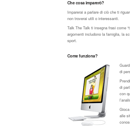
Che cosa imparerò?
Imparerai a parlare di ciò che ti rigu
non troverai utili o interessanti.
Talk The Talk ti insegna frasi come “
argomenti includono la famiglia, la scuo
sport.
Come funziona?
Guard
di per
Prendi
di par
con qu
l’anal
Gioca 
alle s
conos