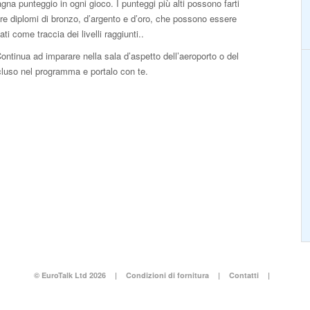
na punteggio in ogni gioco. I punteggi più alti possono farti
re diplomi di bronzo, d’argento e d’oro, che possono essere
ti come traccia dei livelli raggiunti..
ntinua ad imparare nella sala d’aspetto dell’aeroporto o del
ncluso nel programma e portalo con te.
© EuroTalk Ltd 2026
|
Condizioni di fornitura
|
Contatti
|