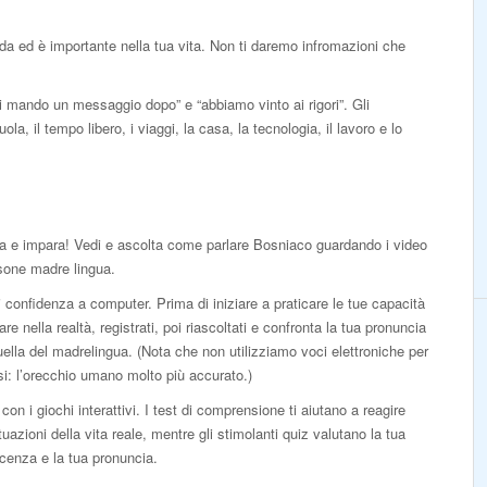
arda ed è importante nella tua vita. Non ti daremo infromazioni che
ti mando un messaggio dopo” e “abbiamo vinto ai rigori”. Gli
la, il tempo libero, i viaggi, la casa, la tecnologia, il lavoro e lo
a e impara! Vedi e ascolta come parlare Bosniaco guardando i video
sone madre lingua.
 confidenza a computer. Prima di iniziare a praticare le tue capacità
lare nella realtà, registrati, poi riascoltati e confronta la tua pronuncia
ella del madrelingua. (Nota che non utilizziamo voci elettroniche per
isi: l’orecchio umano molto più accurato.)
con i giochi interattivi. I test di comprensione ti aiutano a reagire
ituazioni della vita reale, mentre gli stimolanti quiz valutano la tua
cenza e la tua pronuncia.