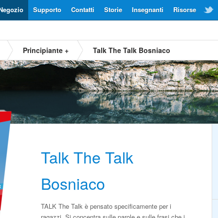
Negozio
Supporto
Contatti
Storie
Insegnanti
Risorse
Principiante +
Talk The Talk Bosniaco
Talk The Talk
Bosniaco
TALK The Talk è pensato specificamente per i
ragazzi. Si concentra sulle parole e sulle frasi che i