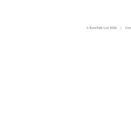
© EuroTalk Ltd 2026
|
Con