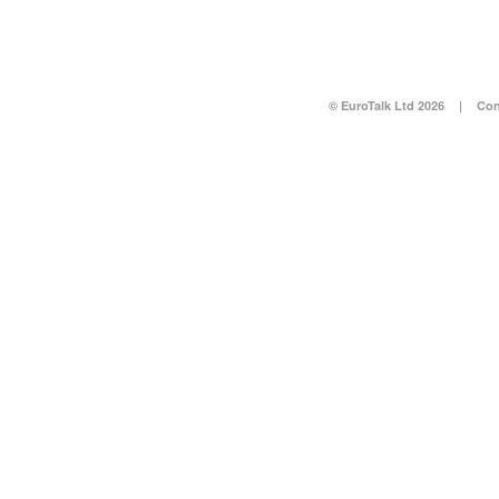
© EuroTalk Ltd 2026
|
Con