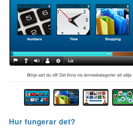
Börja vart du vill! Det finns nio ämneskategorier att välj
Hur fungerar det?