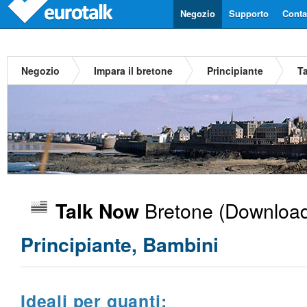
Negozio
Supporto
Contat
Negozio
Impara il bretone
Principiante
T
Bretone
(Download
Talk Now
Principiante, Bambini
Ideali per quanti: