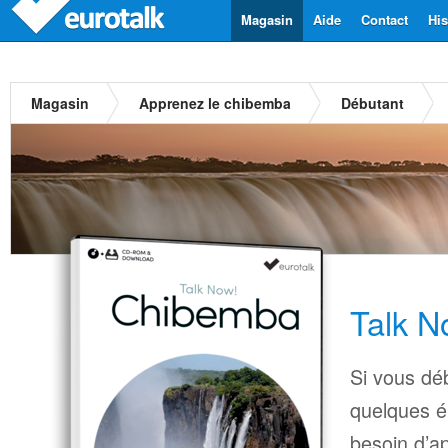
Magasin
Aide
Contact
His
Magasin
Apprenez le chibemba
Débutant
Talk 
Si vous dé
quelques é
besoin d’a