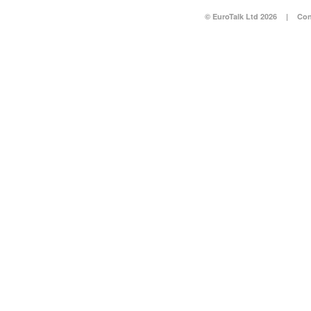
© EuroTalk Ltd 2026
|
Con