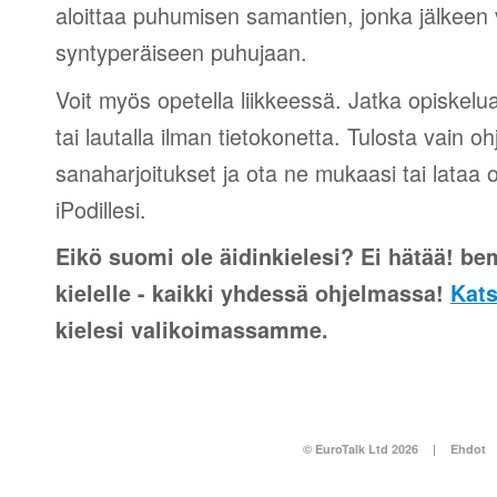
aloittaa puhumisen samantien, jonka jälkeen v
syntyperäiseen puhujaan.
Voit myös opetella liikkeessä. Jatka opiskelu
tai lautalla ilman tietokonetta. Tulosta vain o
sanaharjoitukset ja ota ne mukaasi tai lataa 
iPodillesi.
Eikö suomi ole äidinkielesi? Ei hätää! be
kielelle - kaikki yhdessä ohjelmassa!
Kats
kielesi valikoimassamme.
© EuroTalk Ltd 2026
|
Ehdot