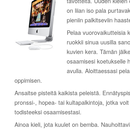
tavotteita. Uuden kielen
on liian iso pala purtava
pieniin palkitseviin haaste
Pelaa vuorovaikutteisia k
ruokkii sinua uusilla sano
kuvien kera. Tämän jälk
osaamisesi koetukselle h
avulla. Aloittaessasi pel
oppimisen.
Ansaitse pisteitä kaikista peleistä. Ennätyspis
pronssi-, hopea- tai kultapalkintoja, jotka voi
todisteeksi osaamisestasi.
Ainoa kieli, jota kuulet on bemba. Nauhoittavi