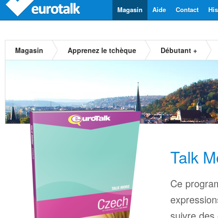
Magasin
Aide
Contact
His
Magasin
Apprenez le tchèque
Débutant +
Talk M
Ce progra
expressions
suivre des