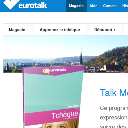
Magasin
Aide
Contact
His
Magasin
Apprenez le tchèque
Débutant +
Talk M
Ce progra
expressions
suivre des