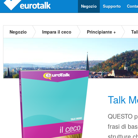
Negozio
Supporto
Contat
Negozio
Impara il ceco
Principiante +
Ta
Talk M
QUESTO pr
frasi di b
strutture c