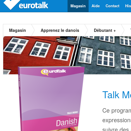
Magasin
Aide
Contact
His
Magasin
Apprenez le danois
Débutant +
Talk M
Ce progra
expressions
suivre des