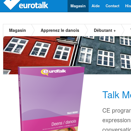
Magasin
Aide
Contact
His
Magasin
Apprenez le danois
Débutant +
Talk M
CE progra
expressions
conversati