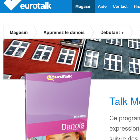
Magasin
Aide
Contact
His
Magasin
Apprenez le danois
Débutant +
Talk M
Ce progra
expressions
suivre des