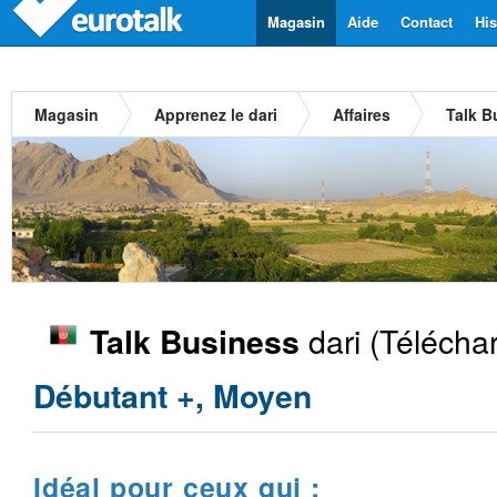
Magasin
Aide
Contact
His
Magasin
Apprenez le dari
Affaires
Talk B
dari
(Télécha
Talk Business
Débutant +, Moyen
Idéal pour ceux qui :