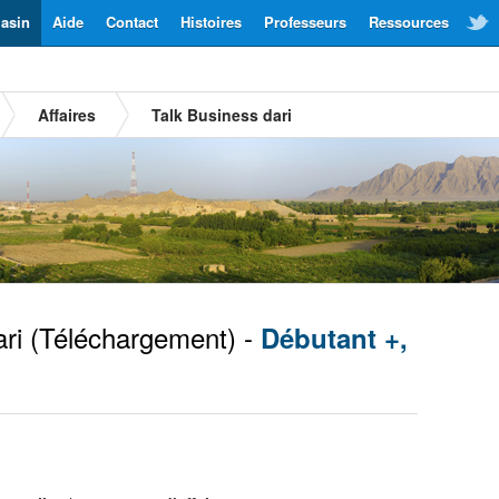
asin
Aide
Contact
Histoires
Professeurs
Ressources
Affaires
Talk Business dari
ri
(Téléchargement) -
Débutant +,