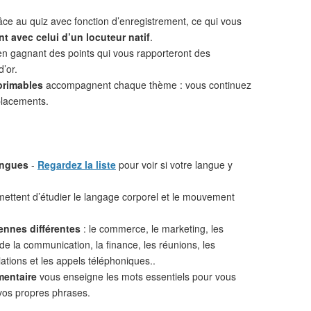
âce au quiz avec fonction d’enregistrement, ce qui vous
t avec celui d’un locuteur natif
.
n gagnant des points qui vous rapporteront des
d’or.
primables
accompagnent chaque thème : vous continuez
placements.
angues
-
Regardez la liste
pour voir si votre langue y
ettent d’étudier le langage corporel et le mouvement
ennes différentes
: le commerce, le marketing, les
 de la communication, la finance, les réunions, les
iations et les appels téléphoniques..
mentaire
vous enseigne les mots essentiels pour vous
vos propres phrases.