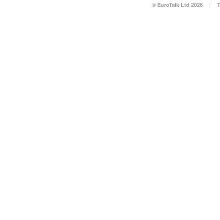
© EuroTalk Ltd 2026
|
T