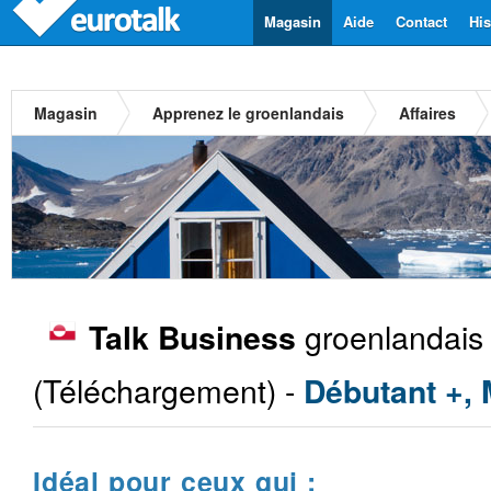
Magasin
Aide
Contact
His
Magasin
Apprenez le groenlandais
Affaires
groenlandais
Talk Business
(Téléchargement) -
Débutant +,
Idéal pour ceux qui :