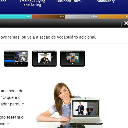
nove temas, ou veja a seção de vocabulário adicional.
uma série de
 “O que é o
tador parou e
.
eção
testam o
nder.