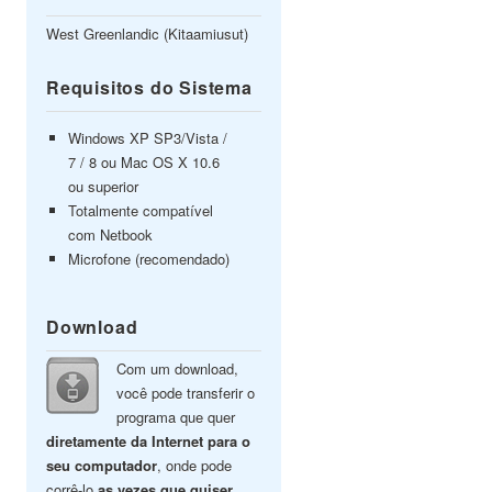
West Greenlandic (Kitaamiusut)
Requisitos do Sistema
Windows XP SP3/Vista /
7 / 8 ou Mac OS X 10.6
ou superior
Totalmente compatível
com Netbook
Microfone (recomendado)
Download
Com um download,
você pode transferir o
programa que quer
diretamente da Internet para o
seu computador
, onde pode
corrê-lo
as vezes que quiser
.