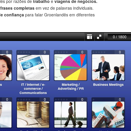
dês por razões de
trabalho
e
viagens de negócios.
r
frases completas
em vez de palavras individuais.
de confiança
para falar Groenlandês em diferentes