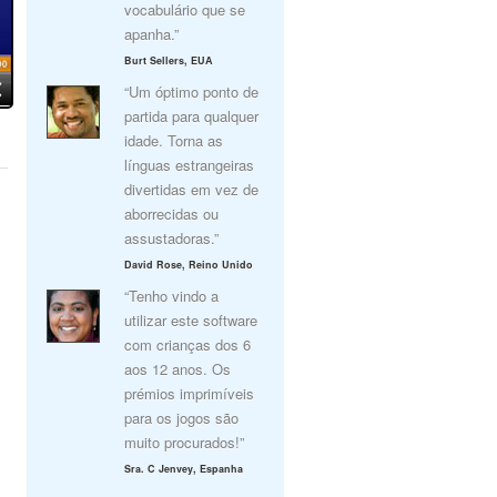
vocabulário que se
apanha.”
Burt Sellers, EUA
“Um óptimo ponto de
partida para qualquer
idade. Torna as
línguas estrangeiras
divertidas em vez de
aborrecidas ou
assustadoras.”
David Rose, Reino Unido
“Tenho vindo a
utilizar este software
com crianças dos 6
aos 12 anos. Os
prémios imprimíveis
para os jogos são
muito procurados!”
Sra. C Jenvey, Espanha