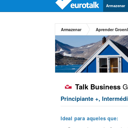
Armazenar
Armazenar
Aprender Groen
Gr
Talk Business
Principiante +, Interméd
Ideal para aqueles que: