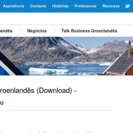
Assistência
Contacto
Histórias
Professores
Recursos
landês
Negócios
Talk Business Groenlandês
oenlandês
(Download) -
io