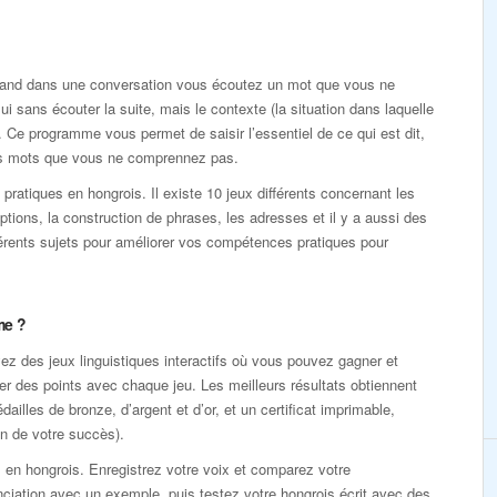
Quand dans une conversation vous écoutez un mot que vous ne
i sans écouter la suite, mais le contexte (la situation dans laquelle
. Ce programme vous permet de saisir l’essentiel de ce qui est dit,
des mots que vous ne comprennez pas.
ratiques en hongrois. Il existe 10 jeux différents concernant les
iptions, la construction de phrases, les adresses et il y a aussi des
férents sujets pour améliorer vos compétences pratiques pour
me ?
z des jeux linguistiques interactifs où vous pouvez gagner et
r des points avec chaque jeu. Les meilleurs résultats obtiennent
dailles de bronze, d’argent et d’or, et un certificat imprimable,
n de votre succès).
 en hongrois. Enregistrez votre voix et comparez votre
ciation avec un exemple, puis testez votre hongrois écrit avec des