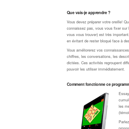
Que vais-je apprendre ?
Vous devez préparer votre oreille! 
connaissez pas, vous vous fixer sur lu
vous vous trouver) est très important
en évitant de rester bloqué face à 
Vous améliorerez vos connaissances p
chiffres, les conversations, les descr
dictées. Ces activités regroupent dif
pouvoir les utiliser immédiatement.
Comment fonctionne ce program
Essaye
cumule
les mé
(témoi
Parlez
pronon