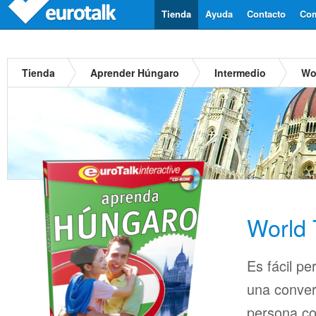
Tienda
Ayuda
Contacto
Com
Tienda
Aprender Húngaro
Intermedio
Wo
World 
Es fácil pe
una conver
persona co