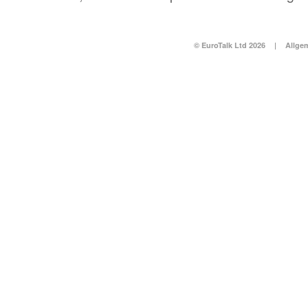
© EuroTalk Ltd 2026
|
Allge