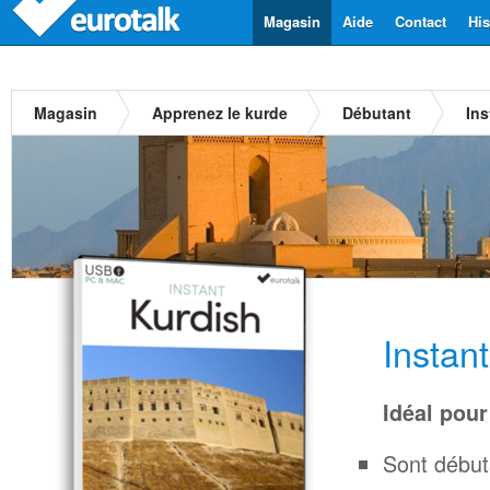
Magasin
Aide
Contact
His
Magasin
Apprenez le kurde
Débutant
Ins
Instan
Idéal pour
Sont début