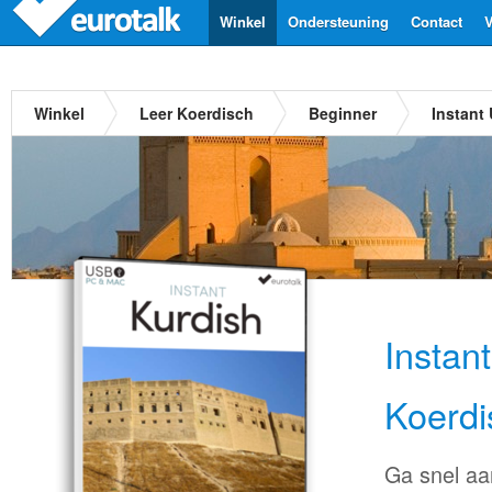
Winkel
Ondersteuning
Contact
V
Winkel
Leer Koerdisch
Beginner
Instant
Instan
Koerdi
Ga snel aa