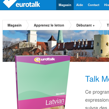
Magasin
Aide
Contact
His
Magasin
Apprenez le letton
Débutant +
T
Talk M
Ce progra
expressions
suivre des