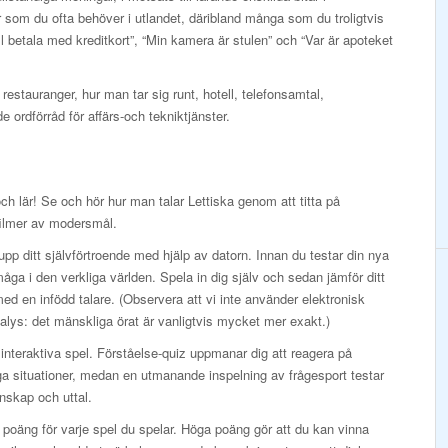
ser som du ofta behöver i utlandet, däribland många som du troligtvis
ill betala med kreditkort”, “Min kamera är stulen” och “Var är apoteket
estauranger, hur man tar sig runt, hotell, telefonsamtal,
e ordförråd för affärs-och tekniktjänster.
och lär! Se och hör hur man talar Lettiska genom att titta på
filmer av modersmål.
pp ditt självförtroende med hjälp av datorn. Innan du testar din nya
måga i den verkliga världen. Spela in dig själv och sedan jämför ditt
med en infödd talare. (Observera att vi inte använder elektronisk
alys: det mänskliga örat är vanligtvis mycket mer exakt.)
interaktiva spel. Förståelse-quiz uppmanar dig att reagera på
ga situationer, medan en utmanande inspelning av frågesport testar
nskap och uttal.
 poäng för varje spel du spelar. Höga poäng gör att du kan vinna