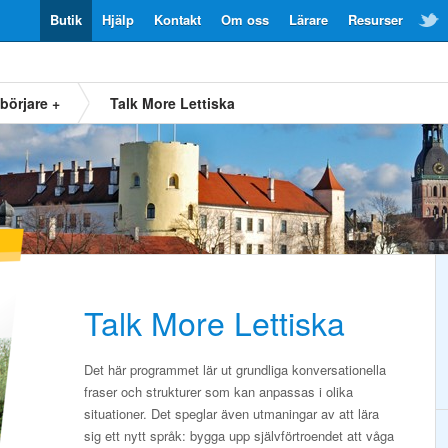
Butik
Hjälp
Kontakt
Om oss
Lärare
Resurser
börjare +
Talk More Lettiska
Talk More Lettiska
Det här programmet lär ut grundliga konversationella
fraser och strukturer som kan anpassas i olika
situationer. Det speglar även utmaningar av att lära
sig ett nytt språk: bygga upp självförtroendet att våga