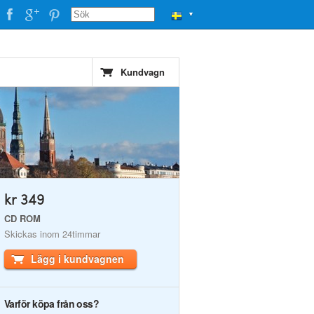
▼
Kundvagn
kr 349
CD ROM
Skickas inom 24timmar
Lägg i kundvagnen
Varför köpa från oss?