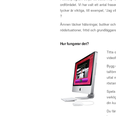
ordförrådet. Vi har valt ett antal fra
tycker är viktiga, till exempel, “Jag v
?
Ämnen täcker hälsningar, butiker och r
nödsituationer, fritid och grundläggand
Hur fungerar det?
Titta 
video
Bygg u
talför
uttal 
röstan
Spela 
verkli
din ku
Du får