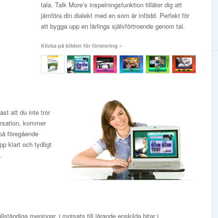
tala. Talk More’s inspelningsfunktion tillåter dig att
jämföra din dialekt med en som är infödd. Perfekt för
att bygga upp en lärlings självförtroende genom tal.
Klicka på bilden för förstoring »
st att du inte tror
ersation, kommer
 på föregående
p klart och tydligt
.
llständiga meningar, i motsats till lärande enskilda bitar i