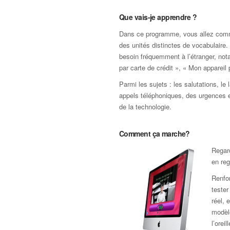
Que vais-je apprendre ?
Dans ce programme, vous allez commen
des unités distinctes de vocabulair
besoin fréquemment à l’étranger, not
par carte de crédit », « Mon appareil
Parmi les sujets : les salutations, le
appels téléphoniques, des urgences et
de la technologie.
Comment ça marche?
Regard
en reg
Renfor
teste
réel, 
modèle
l’orei