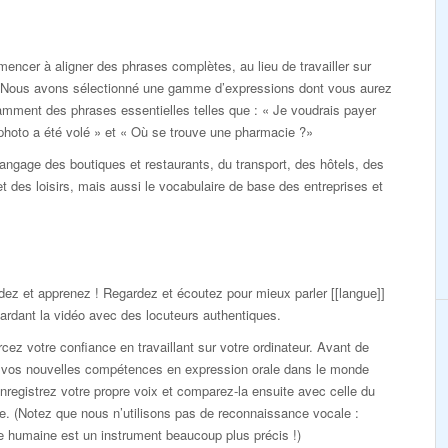
cer à aligner des phrases complètes, au lieu de travailler sur
e. Nous avons sélectionné une gamme d’expressions dont vous aurez
amment des phrases essentielles telles que : « Je voudrais payer
 photo a été volé » et « Où se trouve une pharmacie ?»
 langage des boutiques et restaurants, du transport, des hôtels, des
 des loisirs, mais aussi le vocabulaire de base des entreprises et
ez et apprenez ! Regardez et écoutez pour mieux parler [[langue]]
ardant la vidéo avec des locuteurs authentiques.
cez votre confiance en travaillant sur votre ordinateur. Avant de
r vos nouvelles compétences en expression orale dans le monde
enregistrez votre propre voix et comparez-la ensuite avec celle du
. (Notez que nous n’utilisons pas de reconnaissance vocale :
lle humaine est un instrument beaucoup plus précis !)