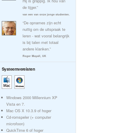
Hij is grappig. Ik hou van
de tijger.”
van een van onze jonge studenten.
“De opnames zijn echt
nuttig om de uitspraak te
leren - wat vooral belangrijk
is bij talen met totaal
andere klanken.”
Roger Mayall, UK
Systeemvereisten
Windows 2000 Millennium XP
Vista en 7.
Mac OS X 10.3.9 of hoger
Cd-romspeler (+ computer
microfoon)
QuickTime 6 of hoger