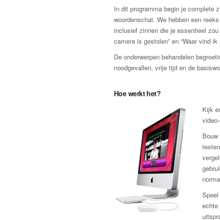
In dit programma begin je complete zi
woordenschat. We hebben een reeks zi
inclusief zinnen die je essentieel zo
camera is gestolen” en “Waar vind ik
De onderwerpen behandelen begroeting
noodgevallen, vrije tijd en de basis
Hoe werkt het?
Kijk e
video
Bouw v
testen
vergel
gebrui
norma
Speel 
echte 
uitspr