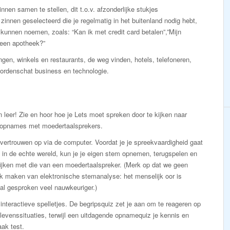
nnen samen te stellen, dit t.o.v. afzonderlijke stukjes
nnen geselecteerd die je regelmatig in het buitenland nodig hebt,
u kunnen noemen, zoals: “Kan ik met credit card betalen”,”Mijn
 een apotheek?”
en, winkels en restaurants, de weg vinden, hotels, telefoneren,
woordenschat business en technologie.
n leer! Zie en hoor hoe je Lets moet spreken door te kijken naar
-opnames met moedertaalsprekers.
ertrouwen op via de computer. Voordat je je spreekvaardigheid gaat
 in de echte wereld, kun je je eigen stem opnemen, terugspelen en
ijken met die van een moedertaalspreker. (Merk op dat we geen
k maken van elektronische stemanalyse: het menselijk oor is
al gesproken veel nauwkeuriger.)
interactieve spelletjes. De begripsquiz zet je aan om te reageren op
levenssituaties, terwijl een uitdagende opnamequiz je kennis en
aak test.