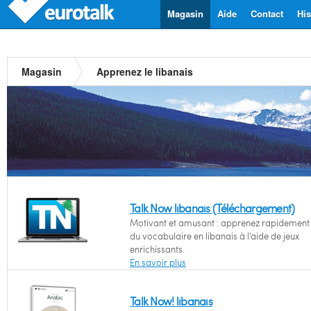
Magasin
Aide
Contact
His
Magasin
Apprenez le libanais
Talk Now libanais (Téléchargement)
Motivant et amusant : apprenez rapidement l
du vocabulaire en libanais à l’aide de jeux
enrichissants.
En savoir plus
Talk Now! libanais